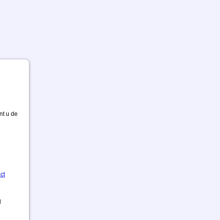
nt u de
ct
d