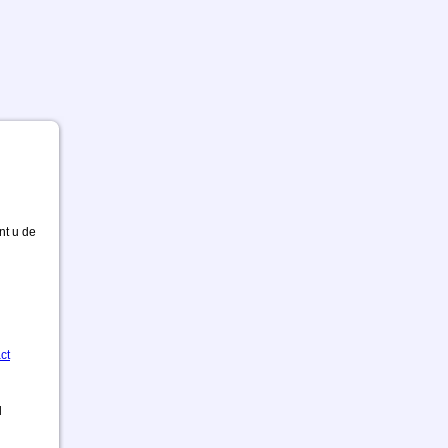
nt u de
ct
d