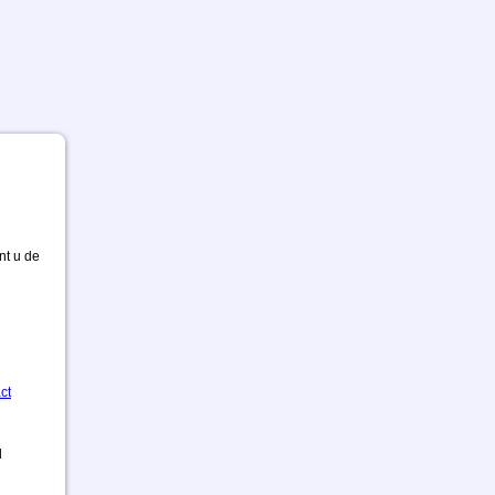
nt u de
ct
d