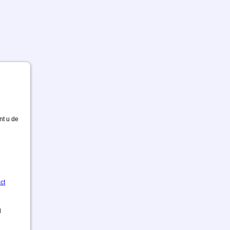
nt u de
ct
d