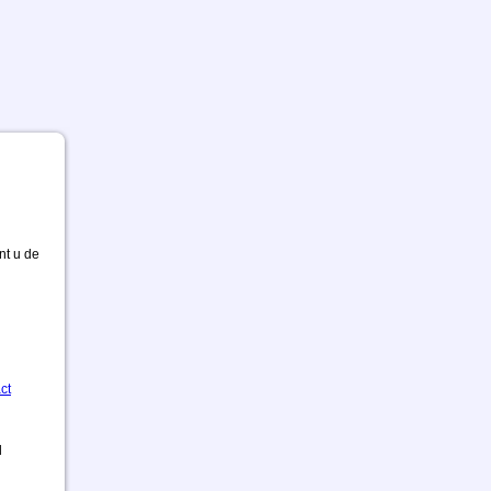
nt u de
ct
d