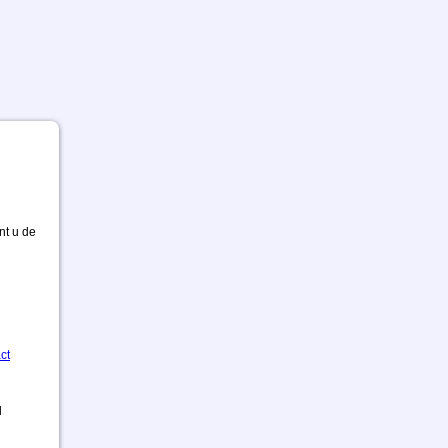
nt u de
ct
d