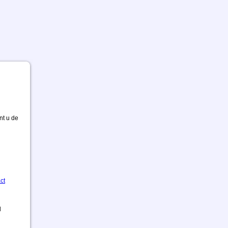
nt u de
ct
d