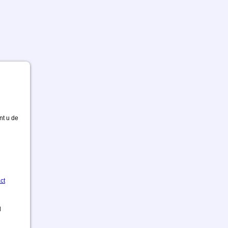
nt u de
ct
d