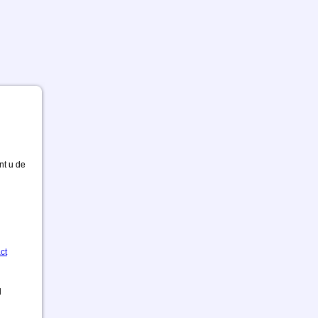
nt u de
ct
d