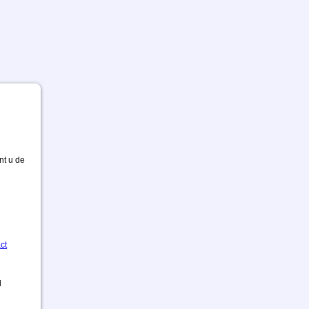
nt u de
ct
d