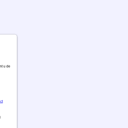
nt u de
ct
d