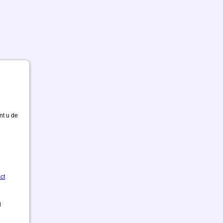
nt u de
ct
d