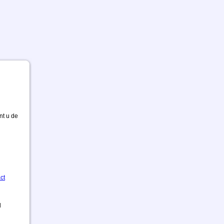
nt u de
ct
d