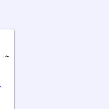
nt u de
ct
d