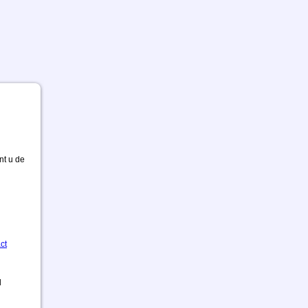
nt u de
ct
d