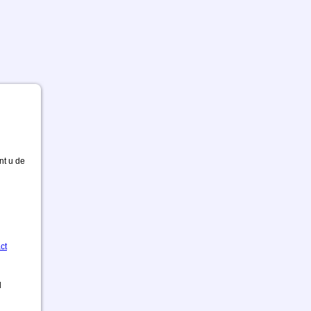
nt u de
ct
d