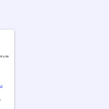
nt u de
ct
d