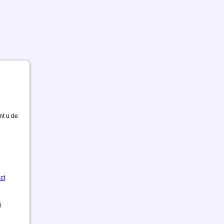
nt u de
ct
d